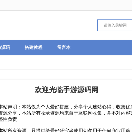
游源码
搭建教程
留言本
内购版】最新整理单机一键即玩镜像端+Linux
欢迎光临手游源码网
+全套表+前后端转换工具+详细搭建教程+视频
程
本站声明：本站仅为个人爱好搭建，分享个人建站心得，收集优
资源分享，本站所有收录资源均来自于互联网收集，并不对内容
源码
2025-07-05
43459
0
整性负责
本站所有资源，只提供给爱好研究者使用切勿用于任何商业用途
新整理单机一键即玩镜像端+Linux手工服务端+简易客户端+运营后台