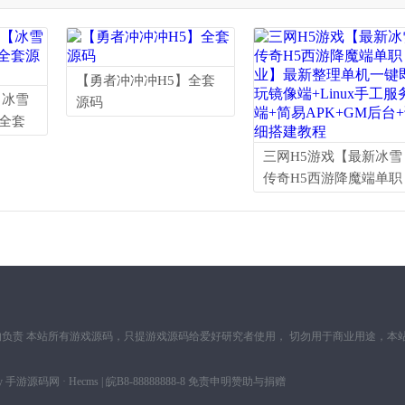
【勇者冲冲冲H5】全套
【冰雪
源码
全套
三网H5游戏【最新冰雪
传奇H5西游降魔端单职
业】最新整理单机一键
即玩镜像端+Linux手工
服务端+简易APK+GM
台+详细搭建教程
负责 本站所有游戏源码，只提游戏源码给爱好研究者使用， 切勿用于商业用途，本
by
手游源码网
·
Hecms
| 皖B8-88888888-8 免责申明赞助与捐赠