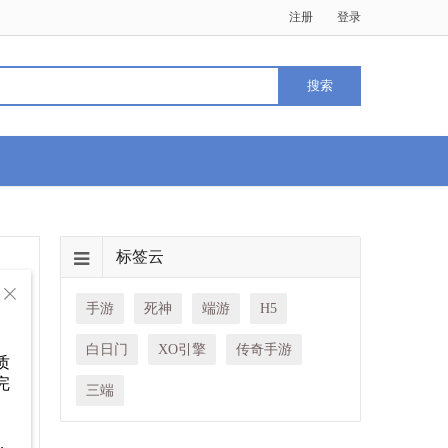
注册
登录
标签云
手

教
手游
死神
端游
H5
白日门
XO引擎
传奇手游
质
完
三端
，