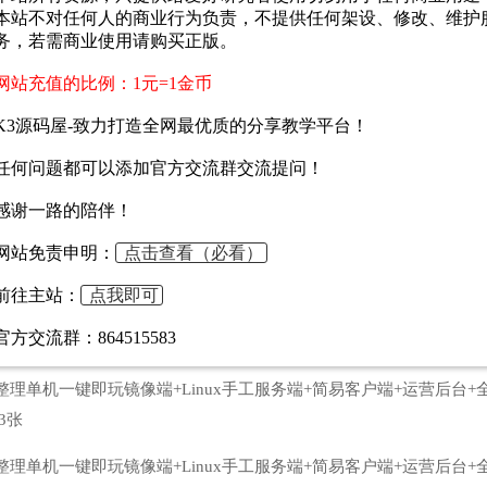
本站不对任何人的商业行为负责，不提供任何架设、修改、维护
y_hr{ma...
务，若需商业使用请购买正版。
网站充值的比例：1元=1金币
K3源码屋-致力打造全网最优质的分享教学平台！
台币内购版】最新整理单机一键即玩镜像端
端+运营后台+全套表+前后端转换工具+详细搭
任何问题都可以添加官方交流群交流提问！
感谢一路的陪伴！
网站免责申明：
点击查看（必看）
前往主站：
点我即可
官方交流群：864515583