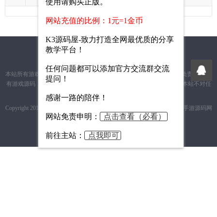
使用请购买正版。
网站充值的比例：1元=1金币
K3源码屋-致力打造全网最优质的分享
教学平台！
K3源码屋
QQ群
任何问题都可以添加官方交流群交流
本站所有游戏源码均来自于互联网收集或交换 并不对内服务端完整的负责 本站所
提问！
有游戏源码，只提游戏源码给爱好研究者使用， 切勿用于商业用途，本站不对任
何的商业行为负责
感谢一路的陪伴！
Copyright 2018-2019 http://www.hnxd.net/ All Rights Reserved Powered by
手游源码网
网站免责申明：
点击查看（必看）
·
Hecms
| 皖B8-88888888-8 免责申明赞助与捐赠
技术支持：
ZBlog模板
开发赞助：
网站源码
前往主站：
点我即可
官方交流群：864515583