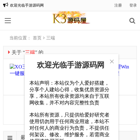
欢迎光临手游源码网
注册
登录
全站充值1比1
当前位置：
首页
三端
关于 “
三端
” 的

欢迎光临手游源码网
文章
XO
.
.
本站声明：本站仅为个人爱好搭建，
108
.
分享个人建站心得，收集优质资源分
0
享，本站所有收录资源均来自于互联
网收集，并不对内容完整性负责
‹‹
1
››
本站所有资源，只提供给爱好研究者
使用切勿用于任何商业用途，本站不
对任何人的商业行为负责，不提供任
何架设、修改、维护服务，若需商业
最新留言