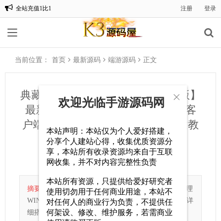
全站充值1比1
注册
登录
欢迎光临手游源码网
当前位置：
首页
最新源码
端游源码
正文
典藏怀旧端游【仙逆I传说OL定制版】

欢迎光临手游源码网
最新整理WIN系半手工服务端+PC客
户端+网页注册+GM命令+详细搭建教
本站声明：本站仅为个人爱好搭建，
程
分享个人建站心得，收集优质资源分
享，本站所有收录资源均来自于互联
端游源码
2025-06-17
246
0
网收集，并不对内容完整性负责
本站所有资源，只提供给爱好研究者
摘要：
典藏怀旧端游【仙逆I传说OL定制版】最新整理
使用切勿用于任何商业用途，本站不
WIN系半手工服务端+PC客户端+网页注册+GM命令+详
对任何人的商业行为负责，不提供任
何架设、修改、维护服务，若需商业
细搭建教程.daybuy_hr{margin-top:20px;margin-bo...