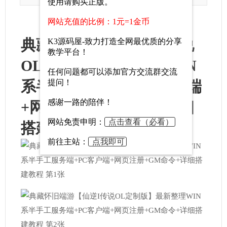
使用请购买正版。
网站充值的比例：1元=1金币
典藏怀旧端游【仙逆I传说
K3源码屋-致力打造全网最优质的分享
教学平台！
OL定制版】最新整理WIN
任何问题都可以添加官方交流群交流
系半手工服务端+PC客户端
提问！
感谢一路的陪伴！
+网页注册+GM命令+详细
网站免责申明：
点击查看（必看）
搭建教程
前往主站：
点我即可
官方交流群：864515583