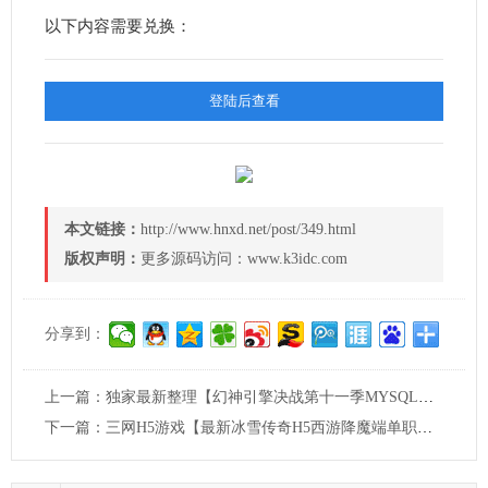
以下内容需要兑换：
登陆后查看
本文链接：
http://www.hnxd.net/post/349.html
版权声明：
更多源码访问：www.k3idc.com
分享到：
上一篇：
独家最新整理【幻神引擎决战第十一季MYSQL版本1.0服务端开服无限制端】VM一键单机版超级稳定不掉线支持多开+WIN手工外网端+视频教程+GM脚本命令
下一篇：
三网H5游戏【最新冰雪传奇H5西游降魔端单职业】最新整理单机一键即玩镜像端+Linux手工服务端+简易APK+GM后台+详细搭建教程