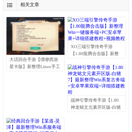
相关文章
XO三端引擎传奇手游
【1.80龍腾合击版】新整
大话回合手游【缥缈西游
理Win一键服务端+PC安卓
星卡版】新整理Linux手工
苹果+详细搭建教程+视频
服务端+定制后台+CDK授
教程
权后台+安卓苹果双端+详
细搭建教程+视频教程
战神引擎传奇手游【1.80
神龙铭文元素开区版-白猪
7】最新整理Win系复古务
端+安卓苹果双端+详细搭
建教程