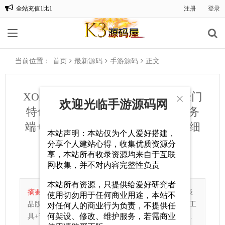
全站充值1比1
注册
登录
欢迎光临手游源码网
当前位置：
首页
最新源码
手游源码
正文
XO三端引擎传奇手游【1.76赤月豪门

欢迎光临手游源码网
特色小极品版】最新整理Win系服务
端+PC安卓苹果三端+加密工具+详细
本站声明：本站仅为个人爱好搭建，
搭建教程
分享个人建站心得，收集优质资源分
享，本站所有收录资源均来自于互联
手游源码
2025-06-17
232
0
网收集，并不对内容完整性负责
本站所有资源，只提供给爱好研究者
摘要：
XO三端引擎传奇手游【1.76赤月豪门特色小极
使用切勿用于任何商业用途，本站不
品版】最新整理Win系服务端+PC安卓苹果三端+加密工
对任何人的商业行为负责，不提供任
何架设、修改、维护服务，若需商业
具+详细搭建教程.daybuy_hr{margin-top:20px;margin...