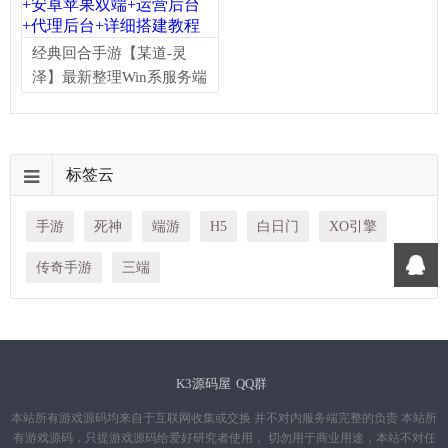
经典回合手游【某道-灵
泽】最新整理Win系服务端
+安卓苹果双端+运营后台
+代理后台+详细搭建教程
标签云
手游
死神
端游
H5
白日门
XO引擎
传奇手游
三端
K3源码屋
QQ群
本站所有游戏源码均来自于互联网收集或交换 并不对内服务端完整的负责 本站所
有游戏源码，只提游戏源码给爱好研究者使用， 切勿用于商业用途，本站不对任