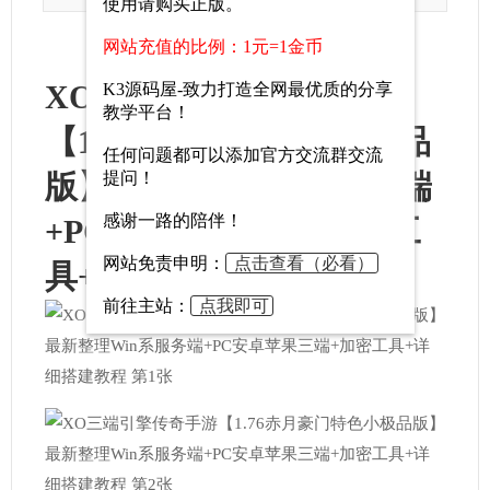
使用请购买正版。
网站充值的比例：1元=1金币
XO三端引擎传奇手游
K3源码屋-致力打造全网最优质的分享
教学平台！
【1.76赤月豪门特色小极品
任何问题都可以添加官方交流群交流
版】最新整理Win系服务端
提问！
感谢一路的陪伴！
+PC安卓苹果三端+加密工
网站免责申明：
点击查看（必看）
具+详细搭建教程
前往主站：
点我即可
官方交流群：864515583