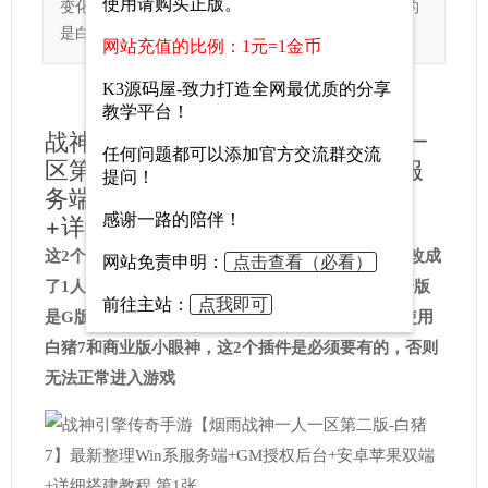
使用请购买正版。
变化，只是GM改成了1人1区，另外就是第二版使用的
是白...
网站充值的比例：1元=1金币
K3源码屋-致力打造全网最优质的分享
教学平台！
战神引擎传奇手游【烟雨战神一人一
任何问题都可以添加官方交流群交流
区第二版-白猪7】最新整理Win系服
提问！
务端+GM授权后台+安卓苹果双端
感谢一路的陪伴！
+详细搭建教程
这2个版本功能方面没有什么特别的变化，只是GM改成
网站免责申明：
点击查看（必看）
了1人1区，另外就是第二版使用的是白猪7，而第一版
前往主站：
点我即可
是G版，其他的方面没有什么要特别分享的，版本使用
官方交流群：864515583
白猪7和商业版小眼神，这2个插件是必须要有的，否则
无法正常进入游戏