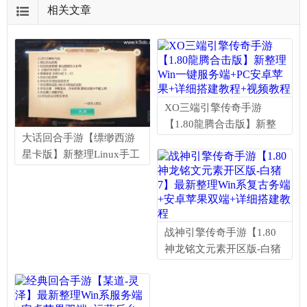
相关文章
XO三端引擎传奇手游
【1.80龍腾合击版】新整
大话回合手游【缥缈西游
理Win一键服务端+PC安卓
星卡版】新整理Linux手工
苹果+详细搭建教程+视频
服务端+定制后台+CDK授
教程
权后台+安卓苹果双端+详
细搭建教程+视频教程
战神引擎传奇手游【1.80
神龙铭文元素开区版-白猪
7】最新整理Win系复古务
端+安卓苹果双端+详细搭
建教程