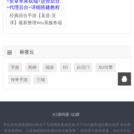
经典回合手游【某道-灵
泽】最新整理Win系服务端
+安卓苹果双端+运营后台
+代理后台+详细搭建教程
标签云
手游
死神
端游
H5
白日门
XO引擎
传奇手游
三端
K3源码屋
QQ群
本站所有游戏源码均来自于互联网收集或交换 并不对内服务端完整的负责 本站所
有游戏源码，只提游戏源码给爱好研究者使用， 切勿用于商业用途，本站不对任