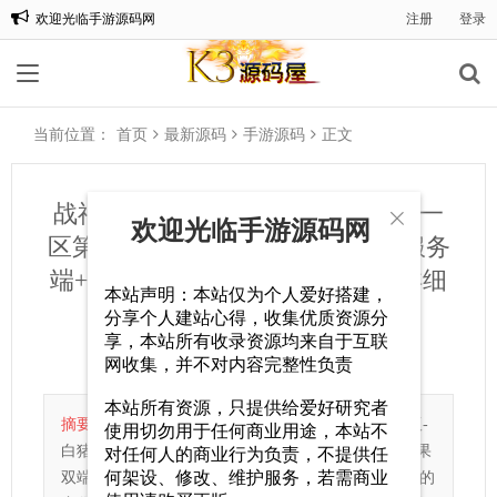
欢迎光临手游源码网
注册
登录
全站充值1比1
当前位置：
首页
最新源码
手游源码
正文
战神引擎传奇手游【烟雨战神一人一

欢迎光临手游源码网
区第二版-白猪7】最新整理Win系服务
端+GM授权后台+安卓苹果双端+详细
本站声明：本站仅为个人爱好搭建，
搭建教程
分享个人建站心得，收集优质资源分
享，本站所有收录资源均来自于互联
手游源码
2025-04-03
267
0
网收集，并不对内容完整性负责
本站所有资源，只提供给爱好研究者
摘要：
战神引擎传奇手游【烟雨战神一人一区第二版-
使用切勿用于任何商业用途，本站不
白猪7】最新整理Win系服务端+GM授权后台+安卓苹果
对任何人的商业行为负责，不提供任
何架设、修改、维护服务，若需商业
双端+详细搭建教程这2个版本功能方面没有什么特别的