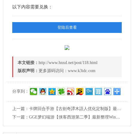
以下内容需要兑换：
登陆后查看
本文链接：
http://www.hnxd.net/post/118.html
版权声明：
更多源码访问：www.k3idc.com
分享到：
上一篇：
卡牌回合手游【古劍奇譚木語人优化定制版】最新整理单机一键即玩镜像端+Linux手工服务端+管理后台+CDK授权后台+安卓苹果双端+详细搭建教程
下一篇：
GGE梦幻端游【侠客西游第二季】最新整理Win系一键服务端+PC客户端+GM工具+全套源码+详细搭建教程