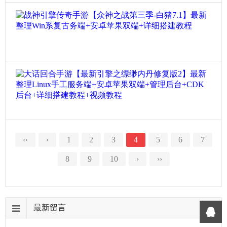
擎
3
三
系
-
传
.
战神
职
服
祖
奇
0
业
务
玛
战
手
】
-
端
-
神
游
最
天
+
25
赤
引
【
新
龙
安
0
月
擎
稻
整
登
卓
-
传
草
大话
理
陆
苹
雷
奇
人
单
器
果
大
霆
手
冰
机
】
P
话
-
游
雪
一
最
26
C
回
战
【
高
键
新
0
三
合
神
众
爆
即
整
端
手
-
神
版
玩
理
+
游
‹‹
‹
1
2
3
4
5
6
7
永
之
-
镜
W
全
【
寂
战
小
像
i
8
9
10
›
››
套
最
-
第
兰
端
n
源
新
煌
三
插
+
系
码
引
刹
季
件
W
复
+
擎
-
-
免
I
古
详
之
地
白
授
N
最新留言
服
细
缥
仙
猪
权
系
务
搭
缈
-
7
】
半