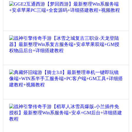
G
GG
卡
G
v
G
3
31
E
版
0
2
和
互
眼
战神
通
神
战
西
第
神
游
二
25
引
【
季
0
擎
梦
，
传
回
典藏
苹
奇
西
果
典
手
游
未
藏
游
】
测
24
怀
【
最
装
0
旧
冰
新
备
端
雪
战神
整
介
游
之
理
绍
战
【
城
W
：
神
骑
复
i
沃
24
引
士
古
n
玛
0