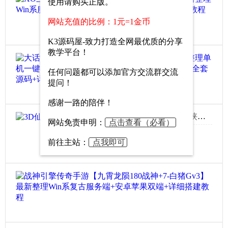
使用请购买正版。
.
网站充值的比例：1元=1金币
.
19
.
K3源码屋-致力打造全网最优质的分享
0
教学平台！
大话
任何问题都可以添加官方交流群交流
.
提问！
.
24
.
0
感谢一路的陪伴！
3D仙侠手游【真·仙变3完整版】全套源码
网站免责申明：
点击查看（必看）
...
前往主站：
点我即可
325
0
官方交流群：864515583
战神
需
要
23
白
0
猪